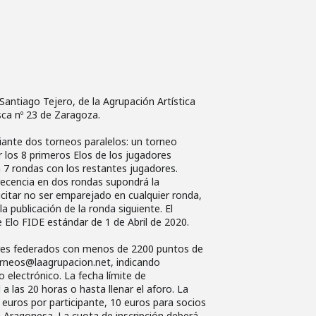
 Santiago Tejero, de la Agrupación Artística
sca nº 23 de Zaragoza.
iante dos torneos paralelos: un torneo
 los 8 primeros Elos de los jugadores
a 7 rondas con los restantes jugadores.
recencia en dos rondas supondrá la
icitar no ser emparejado en cualquier ronda,
la publicación de la ronda siguiente. El
 de Elo FIDE estándar de 1 de Abril de 2020.
ores federados con menos de 2200 puntos de
orneos@laagrupacion.net, indicando
o electrónico. La fecha límite de
l a las 20 horas o hasta llenar el aforo. La
 euros por participante, 10 euros para socios
a Aragonesa. La cuota de inscripción deberá