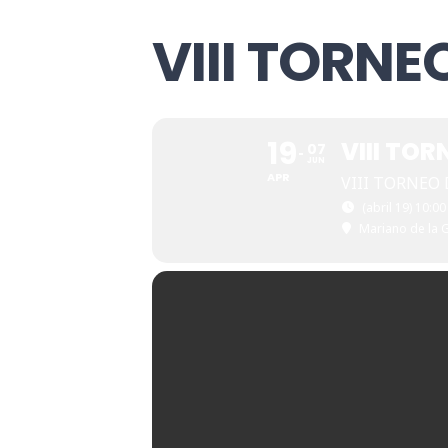
VIII TORNE
19
VIII TO
07
JUN
APR
VIII TORNEO
(abril 19) 10:00
Mariano de la 