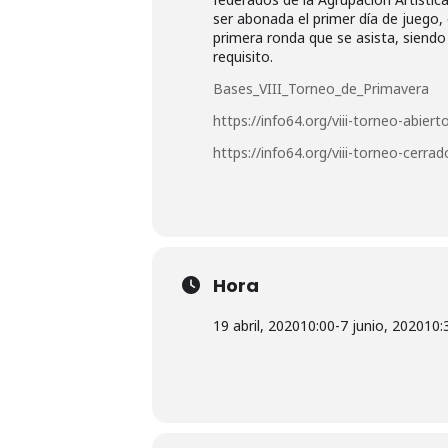
ser abonada el primer día de juego, 
primera ronda que se asista, siend
requisito.
Bases_VIII_Torneo_de_Primavera
https://info64.org/viii-torneo-abier
https://info64.org/viii-torneo-cerr
Hora
19 abril, 2020
10:00
-
7 junio, 2020
10: