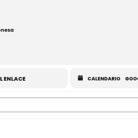
onesa
L ENLACE
CALENDARIO
GOO
Torneo de Primavera 2020 []