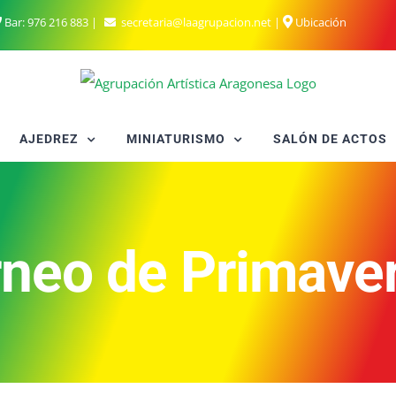
Bar:
976 216 883
|
secretaria@laagrupacion.net
|
Ubicación
AJEDREZ
MINIATURISMO
SALÓN DE ACTOS
orneo de Primave