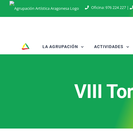
Saltar
Oficina:
976 224 227
|
al
contenido
LA AGRUPACIÓN
ACTIVIDADES
VIII T