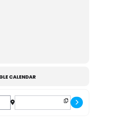
GLE CALENDAR
Destination Address - VIII Torneo de Primavera 2020 []