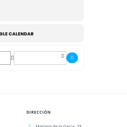
GLE CALENDAR
Destination Address - Torneo de Ajedrez 2025 "XVI Memorial 
DIRECCIÓN
Mariano de la Gasca, 23