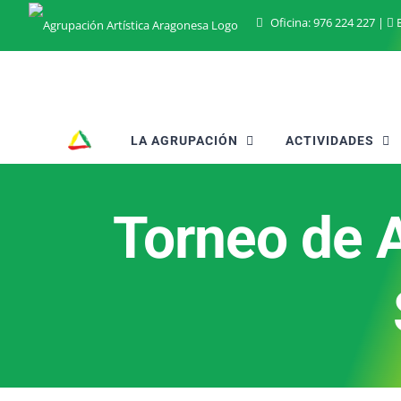
Saltar
Oficina:
976 224 227
|
B
al
contenido
LA AGRUPACIÓN
ACTIVIDADES
Torneo de 