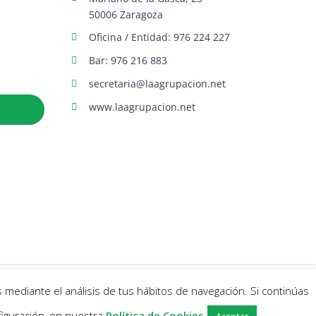
50006 Zaragoza
Oficina / Entidad: 976 224 227
Bar: 976 216 883
secretaria@laagrupacion.net
www.laagrupacion.net
 mediante el análisis de tus hábitos de navegación. Si continúas
Facebook
X
Instagram
iguración, en nuestra
Política de Cookies