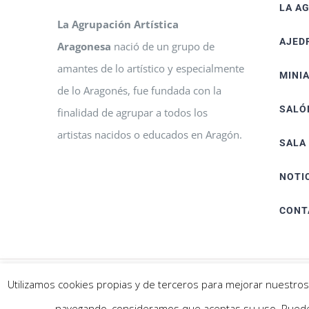
LA A
La Agrupación Artística
AJED
Aragonesa
nació de un grupo de
amantes de lo artístico y especialmente
MINI
de lo Aragonés, fue fundada con la
SALÓ
finalidad de agrupar a todos los
artistas nacidos o educados en Aragón.
SALA
NOTI
CONT
Utilizamos cookies propias y de terceros para mejorar nuestros 
© Agrupación Artística Aragonesa | Todos los derechos reservados |
navegando, consideramos que aceptas su uso. Puedes