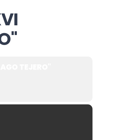
VI
O"
IAGO TEJERO"