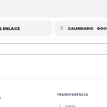
L ENLACE
CALENDARIO
GOO
de Ajedrez 2025 "XVI Memorial Santiago Tejero" []
TRANSPARENCIA
O
JUNTA