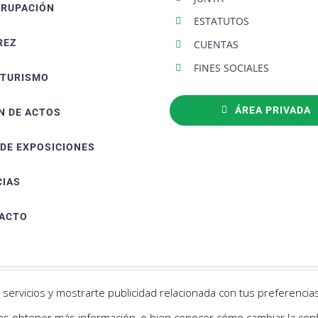
GRUPACIÓN
ESTATUTOS
REZ
CUENTAS
FINES SOCIALES
ATURISMO
ÁREA PRIVADA
N DE ACTOS
 DE EXPOSICIONES
CIAS
ACTO
servicios y mostrarte publicidad relacionada con tus preferencias
Política Cookies
- Aviso Legal |
Diseño web Netymedia
 obtener más información, o bien conocer cómo cambiar la conf