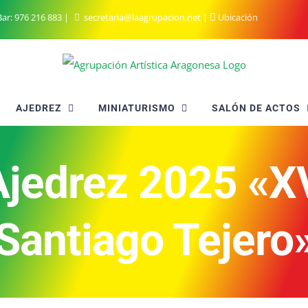
ar:
976 216 883
|
secretaria@laagrupacion.net
|
Ubicación
AJEDREZ
MINIATURISMO
SALÓN DE ACTOS
Ajedrez 2025 «X
Santiago Tejero