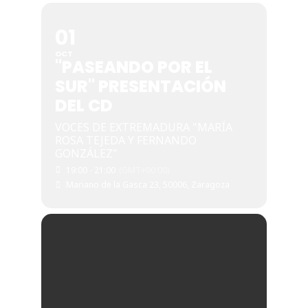
01
OCT
"PASEANDO POR EL
SUR" PRESENTACIÓN
DEL CD
VOCES DE EXTREMADURA "MARÍA
ROSA TEJEDA Y FERNANDO
GONZÁLEZ"
19:00 - 21:00
(GMT+00:00)
Mariano de la Gasca 23, 50006, Zaragoza