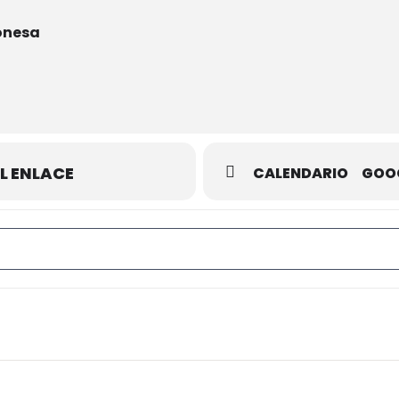
onesa
L ENLACE
CALENDARIO
GOO
neo Primavera 2023 "Memorial Fernando Ballano" []