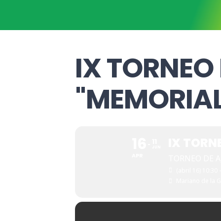
IX TORNEO
"MEMORIA
16
IX TORN
11
JUN
APR
TORNEO DE A
(abril 16) 10:30 
Mariano de la 