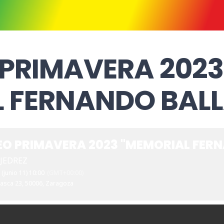
 PRIMAVERA 2023
L FERNANDO BAL
EO PRIMAVERA 2023 "MEMORIAL FER
JEDREZ
- (junio 11) 10:00
(GMT+00:00)
Gasca 23, 50006, Zaragoza