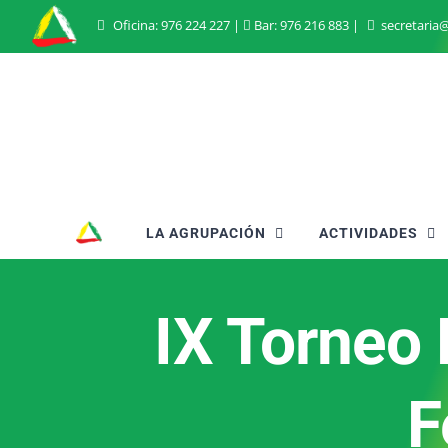
Saltar
Oficina:
976 224 227
|
Bar:
976 216 883
|
secretaria
al
contenido
LA AGRUPACIÓN
ACTIVIDADES
IX Torneo
F