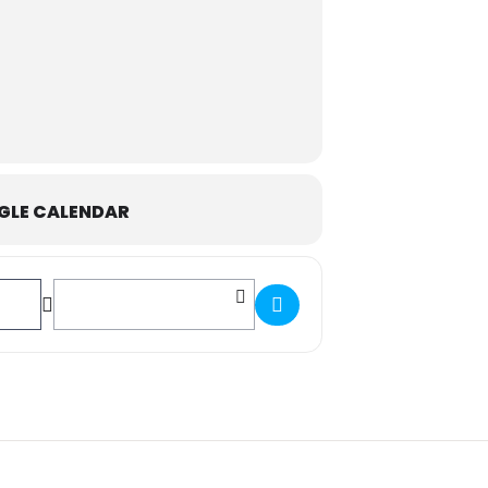
GLE CALENDAR
Destination Address - IX Torneo Primavera 2023 "Memorial F