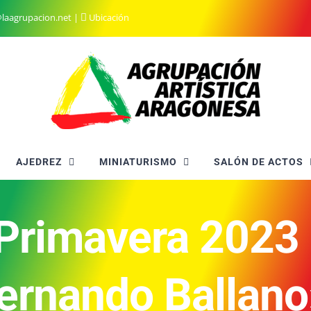
@laagrupacion.net
|
Ubicación
AJEDREZ
MINIATURISMO
SALÓN DE ACTOS
 Primavera 2023
ernando Ballan