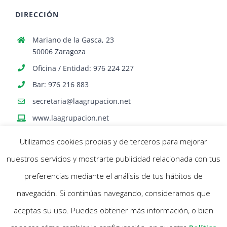
DIRECCIÓN
Mariano de la Gasca, 23
50006 Zaragoza
Oficina / Entidad: 976 224 227
Bar: 976 216 883
secretaria@laagrupacion.net
www.laagrupacion.net
Utilizamos cookies propias y de terceros para mejorar
nuestros servicios y mostrarte publicidad relacionada con tus
preferencias mediante el análisis de tus hábitos de
navegación. Si continúas navegando, consideramos que
© Agrupación Artística Aragonesa | Todos los derechos reservados |
aceptas su uso. Puedes obtener más información, o bien
Política Cookies
- Aviso Legal |
Diseño web Netymedia